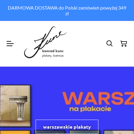
DARMOWA DOSTAWA do Polski zamówień powyżej 349
zł
warszawskie plakaty