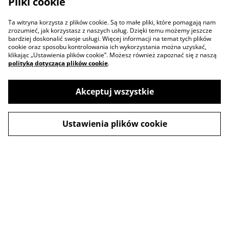
Pliki cookie
Ta witryna korzysta z plików cookie. Są to małe pliki, które pomagają nam
zrozumieć, jak korzystasz z naszych usług. Dzięki temu możemy jeszcze
bardziej doskonalić swoje usługi. Więcej informacji na temat tych plików
cookie oraz sposobu kontrolowania ich wykorzystania można uzyskać,
klikając „Ustawienia plików cookie”. Możesz również zapoznać się z naszą
polityką dotyczącą plików cookie
.
Akceptuj wszystkie
Ustawienia plików cookie
Contact Us
Legal Terms
Privacy Policy
Cookie Policy