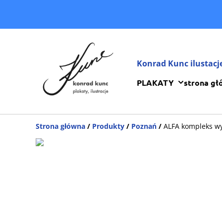
Konrad Kunc ilustacj
PLAKATY
strona gł
Strona główna
/
Produkty
/
Poznań
/
ALFA kompleks 