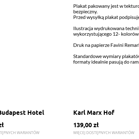
Plakat pakowany jest w tekturo
bezpieczny.
Przed wysyłką plakat podpisuję
Ilustracja wydrukowana tech
wykorzystującego 12- kolorów
Druk na papierze Favini Remar
Standardowe wymiary plakatów
formaty idealnie pasują do ra
Budapest Hotel
Karl Marx Hof
zł
139,00 zł
STĘPNYCH WARIANTÓW
WIĘCEJ DOSTĘPNYCH WARIANTÓW