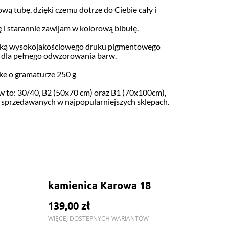
wą tubę, dzięki czemu dotrze do Ciebie cały i
 i starannie zawijam w kolorową bibułę.
niką wysokojakościowego druku pigmentowego
 dla pełnego odwzorowania barw.
ke o gramaturze 250 g
 to: 30/40, B2 (50x70 cm) oraz B1 (70x100cm),
m sprzedawanych w najpopularniejszych sklepach.
kamienica Karowa 18
139,00 zł
WIĘCEJ DOSTĘPNYCH WARIANTÓW