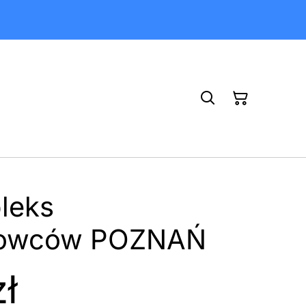
leks
iowców POZNAŃ
ł