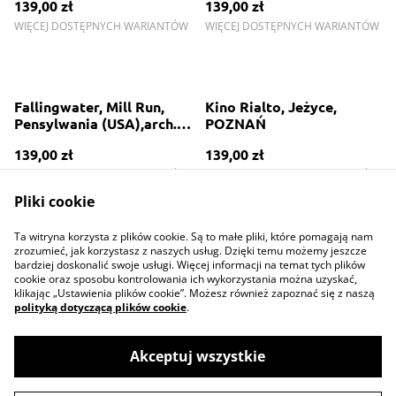
139,00 zł
139,00 zł
WIĘCEJ DOSTĘPNYCH WARIANTÓW
WIĘCEJ DOSTĘPNYCH WARIANTÓW
Fallingwater, Mill Run,
Kino Rialto, Jeżyce,
Pensylwania (USA),arch.
POZNAŃ
Frank Lloyd Wright, 1936
139,00 zł
139,00 zł
WIĘCEJ DOSTĘPNYCH WARIANTÓW
WIĘCEJ DOSTĘPNYCH WARIANTÓW
Pliki cookie
Ta witryna korzysta z plików cookie. Są to małe pliki, które pomagają nam
zrozumieć, jak korzystasz z naszych usług. Dzięki temu możemy jeszcze
bardziej doskonalić swoje usługi. Więcej informacji na temat tych plików
cookie oraz sposobu kontrolowania ich wykorzystania można uzyskać,
klikając „Ustawienia plików cookie”. Możesz również zapoznać się z naszą
polityką dotyczącą plików cookie
.
Contact Us
Legal Terms
Privacy Policy
Cookie Policy
Akceptuj wszystkie