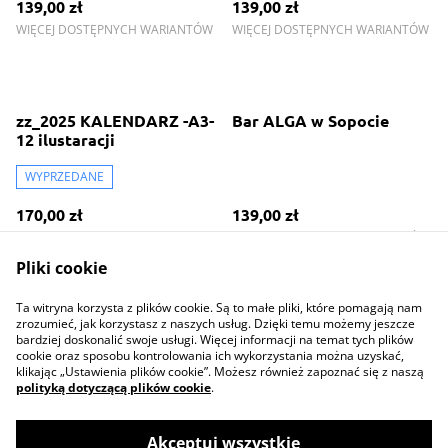
139,00 zł
139,00 zł
WIĘCEJ DOSTĘPNYCH WARIANTÓW
WIĘCEJ DOSTĘPNYCH WARIANTÓW
zz_2025 KALENDARZ -A3-
Bar ALGA w Sopocie
12 ilustaracji
WYPRZEDANE
170,00 zł
139,00 zł
WIĘCEJ DOSTĘPNYCH WARIANTÓW
Pliki cookie
Ta witryna korzysta z plików cookie. Są to małe pliki, które pomagają nam
zrozumieć, jak korzystasz z naszych usług. Dzięki temu możemy jeszcze
bardziej doskonalić swoje usługi. Więcej informacji na temat tych plików
cookie oraz sposobu kontrolowania ich wykorzystania można uzyskać,
klikając „Ustawienia plików cookie”. Możesz również zapoznać się z naszą
polityką dotyczącą plików cookie
.
Contact Us
Legal Terms
Privacy Policy
Cookie Policy
Akceptuj wszystkie