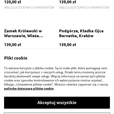
120,00 zł
139,00 zł
WIĘCEJ DOSTĘPNYCH WARIANTÓW
WIĘCEJ DOSTĘPNYCH WARIANTÓW
Zamek Królewski w
Podgórze, Kładka Ojca
Warszawie, Wieża
Bernatka, Kraków
Zegarowa, Kolumna
139,00 zł
139,00 zł
Zygmunta
WIĘCEJ DOSTĘPNYCH WARIANTÓW
WIĘCEJ DOSTĘPNYCH WARIANTÓW
Pliki cookie
Ta witryna korzysta z plików cookie. Są to małe pliki, które pomagają nam
zrozumieć, jak korzystasz z naszych usług. Dzięki temu możemy jeszcze
bardziej doskonalić swoje usługi. Więcej informacji na temat tych plików
cookie oraz sposobu kontrolowania ich wykorzystania można uzyskać,
klikając „Ustawienia plików cookie”. Możesz również zapoznać się z naszą
polityką dotyczącą plików cookie
.
Contact Us
Legal Terms
Privacy Policy
Cookie Policy
Akceptuj wszystkie