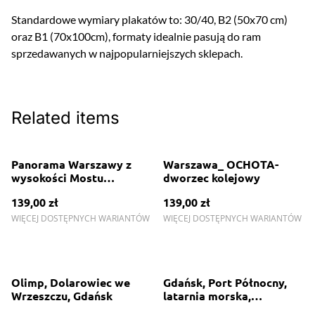
Standardowe wymiary plakatów to: 30/40, B2 (50x70 cm)
oraz B1 (70x100cm), formaty idealnie pasują do ram
sprzedawanych w najpopularniejszych sklepach.
Related items
Panorama Warszawy z
Warszawa_ OCHOTA-
wysokości Mostu
dworzec kolejowy
Świętokrzyskiego
139,00 zł
139,00 zł
WIĘCEJ DOSTĘPNYCH WARIANTÓW
WIĘCEJ DOSTĘPNYCH WARIANTÓW
Olimp, Dolarowiec we
Gdańsk, Port Północny,
Wrzeszczu, Gdańsk
latarnia morska,
kontenerowiec, port