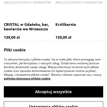
WIĘCEJ DOSTĘPNYCH WARIANTÓW
WIĘCEJ DOSTĘPNYCH WARIANTÓW
CRISTAL w Gdańsku, bar,
Królikarnia
kawiarnia we Wrzeszczu
139,00 zł
139,00 zł
WIĘCEJ DOSTĘPNYCH WARIANTÓW
WIĘCEJ DOSTĘPNYCH WARIANTÓW
Pliki cookie
Ta witryna korzysta z plików cookie. Są to małe pliki, które pomagają nam
zrozumieć, jak korzystasz z naszych usług. Dzięki temu możemy jeszcze
bardziej doskonalić swoje usługi. Więcej informacji na temat tych plików
cookie oraz sposobu kontrolowania ich wykorzystania można uzyskać,
klikając „Ustawienia plików cookie”. Możesz również zapoznać się z naszą
polityką dotyczącą plików cookie
.
Contact Us
Legal Terms
Privacy Policy
Cookie Policy
Akceptuj wszystkie
Ustawienia plików cookie