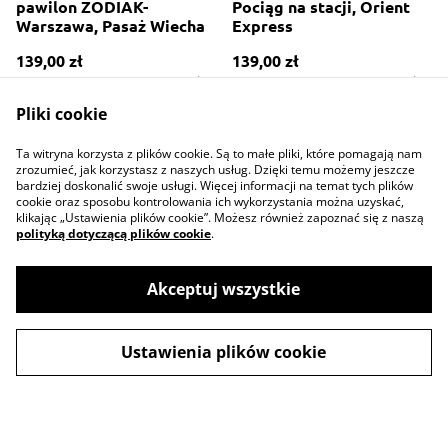
pawilon ZODIAK-
Pociąg na stacji, Orient
Warszawa, Pasaż Wiecha
Express
139,00 zł
139,00 zł
WIĘCEJ DOSTĘPNYCH WARIANTÓW
WIĘCEJ DOSTĘPNYCH WARIANTÓW
Pliki cookie
Ta witryna korzysta z plików cookie. Są to małe pliki, które pomagają nam
zrozumieć, jak korzystasz z naszych usług. Dzięki temu możemy jeszcze
bardziej doskonalić swoje usługi. Więcej informacji na temat tych plików
cookie oraz sposobu kontrolowania ich wykorzystania można uzyskać,
klikając „Ustawienia plików cookie”. Możesz również zapoznać się z naszą
polityką dotyczącą plików cookie
.
Contact Us
Legal Terms
Privacy Policy
Cookie Policy
Akceptuj wszystkie
Ustawienia plików cookie
©
2026
Konrad Kunc ilustacje