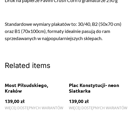
Druk na papierze Favini Crush Corn o gramaturze 250 g
Standardowe wymiary plakatów to: 30/40, B2 (50x70 cm)
oraz B1 (70x100cm), formaty idealnie pasują do ram
sprzedawanych w najpopularniejszych sklepach.
Related items
Most Piłsudskiego,
Plac Konstytucji- neon
Kraków
Siatkarka
139,00 zł
139,00 zł
WIĘCEJ DOSTĘPNYCH WARIANTÓW
WIĘCEJ DOSTĘPNYCH WARIANTÓW