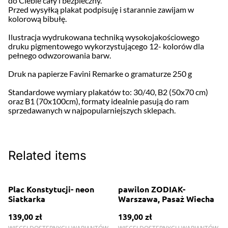
do Ciebie cały i bezpieczny.
Przed wysyłką plakat podpisuję i starannie zawijam w
kolorową bibułę.
Ilustracja wydrukowana techniką wysokojakościowego
druku pigmentowego wykorzystującego 12- kolorów dla
pełnego odwzorowania barw.
Druk na papierze Favini Remarke o gramaturze 250 g
Standardowe wymiary plakatów to: 30/40, B2 (50x70 cm)
oraz B1 (70x100cm), formaty idealnie pasują do ram
sprzedawanych w najpopularniejszych sklepach.
Related items
Plac Konstytucji- neon
pawilon ZODIAK-
Siatkarka
Warszawa, Pasaż Wiecha
139,00 zł
139,00 zł