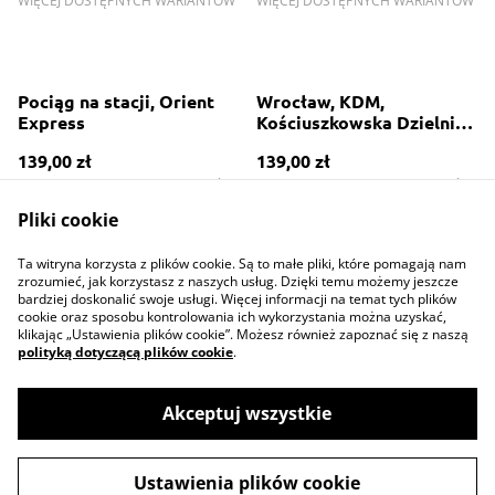
WIĘCEJ DOSTĘPNYCH WARIANTÓW
WIĘCEJ DOSTĘPNYCH WARIANTÓW
Pociąg na stacji, Orient
Wrocław, KDM,
Express
Kościuszkowska Dzielnica
Mieszkaniowa, Bar
139,00 zł
139,00 zł
kawowy
WIĘCEJ DOSTĘPNYCH WARIANTÓW
WIĘCEJ DOSTĘPNYCH WARIANTÓW
Pliki cookie
Ta witryna korzysta z plików cookie. Są to małe pliki, które pomagają nam
zrozumieć, jak korzystasz z naszych usług. Dzięki temu możemy jeszcze
bardziej doskonalić swoje usługi. Więcej informacji na temat tych plików
cookie oraz sposobu kontrolowania ich wykorzystania można uzyskać,
klikając „Ustawienia plików cookie”. Możesz również zapoznać się z naszą
polityką dotyczącą plików cookie
.
Contact Us
Legal Terms
Privacy Policy
Cookie Policy
Akceptuj wszystkie
Ustawienia plików cookie