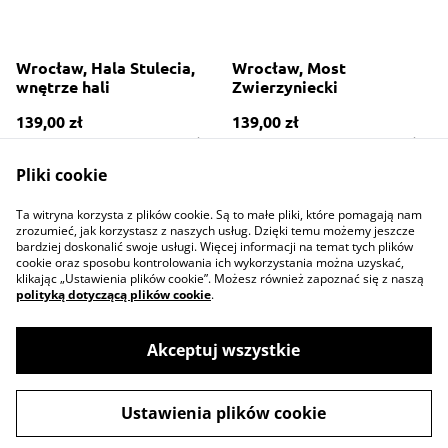
Wrocław, Hala Stulecia,
Wrocław, Most
wnętrze hali
Zwierzyniecki
139,00 zł
139,00 zł
WIĘCEJ DOSTĘPNYCH WARIANTÓW
WIĘCEJ DOSTĘPNYCH WARIANTÓW
Pliki cookie
Ta witryna korzysta z plików cookie. Są to małe pliki, które pomagają nam
zrozumieć, jak korzystasz z naszych usług. Dzięki temu możemy jeszcze
bardziej doskonalić swoje usługi. Więcej informacji na temat tych plików
cookie oraz sposobu kontrolowania ich wykorzystania można uzyskać,
klikając „Ustawienia plików cookie”. Możesz również zapoznać się z naszą
polityką dotyczącą plików cookie
.
Contact Us
Legal Terms
Privacy Policy
Cookie Policy
Akceptuj wszystkie
Ustawienia plików cookie