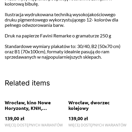
kolorową bibułę.
Ilustracja wydrukowana techniką wysokojakościowego
druku pigmentowego wykorzystującego 12- kolorów dla
pełnego odwzorowania barw.
Druk na papierze Favini Remarke o gramaturze 250 g
Standardowe wymiary plakatów to: 30/40, B2 (50x70 cm)
oraz B1 (70x100cm), formaty idealnie pasują do ram
sprzedawanych w najpopularniejszych sklepach.
Related items
Wrocław, kino Nowe
Wrocław, dworzec
Horyzonty, KNH,
kolejowy
Wratislavia Tower
139,00 zł
139,00 zł
WIĘCEJ DOSTĘPNYCH WARIANTÓW
WIĘCEJ DOSTĘPNYCH WARIANTÓW