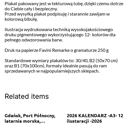
Plakat pakowany jest w tekturową tubę, dzięki czemu dotrze
do Ciebie cały i bezpieczny.
Przed wysyłką plakat podpisuję i starannie zawijam w
kolorową bibułę.
Ilustracja wydrukowana techniką wysokojakościowego
druku pigmentowego wykorzystującego 12- kolorów dla
pełnego odwzorowania barw.
Druk na papierze Favini Remarke o gramaturze 250 g
Standardowe wymiary plakatów to: 30/40, B2 (50x70 cm)
oraz B1 (70x100cm), formaty idealnie pasują do ram
sprzedawanych w najpopularniejszych sklepach.
Related items
Gdańsk, Port Północny,
2026 KALENDARZ -A3- 12
latarnia morska,
ilustaracji -2026
kontenerowiec, port