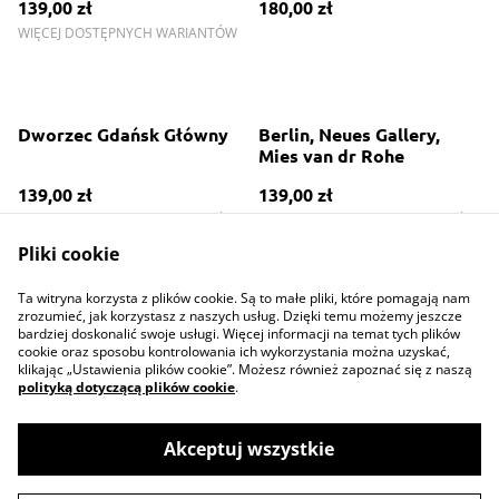
139,00 zł
180,00 zł
WIĘCEJ DOSTĘPNYCH WARIANTÓW
Dworzec Gdańsk Główny
Berlin, Neues Gallery,
Mies van dr Rohe
139,00 zł
139,00 zł
WIĘCEJ DOSTĘPNYCH WARIANTÓW
WIĘCEJ DOSTĘPNYCH WARIANTÓW
Pliki cookie
Ta witryna korzysta z plików cookie. Są to małe pliki, które pomagają nam
zrozumieć, jak korzystasz z naszych usług. Dzięki temu możemy jeszcze
bardziej doskonalić swoje usługi. Więcej informacji na temat tych plików
cookie oraz sposobu kontrolowania ich wykorzystania można uzyskać,
klikając „Ustawienia plików cookie”. Możesz również zapoznać się z naszą
polityką dotyczącą plików cookie
.
Contact Us
Legal Terms
Privacy Policy
Cookie Policy
Akceptuj wszystkie